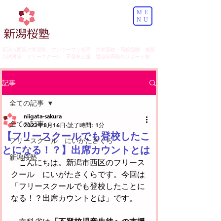
ME
NU
​新潟市西区の学習塾 マンツーマン指導 大学受験・高校受験 推薦
入試対策 フリースクール 不登校支援 通信制高校のサポート校
記事
全ての記事
niigata-sakura
全ての記事
2022年8月16日
読了時間: 1分
【フリースクールでも登校したこ
フリースクール にいがたさくら
とになる！？】出席カウントとは
新潟桜塾
　こんにちは。新潟市西区のフリース
クール　にいがたさくらです。今回は
「フリースクールでも登校したことに
なる！？出席カウントとは」です。