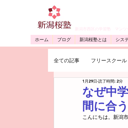
​新潟市西区の学習塾 マン
ホーム
ブログ
新潟桜塾とは
シス
全ての記事
フリースクール
1月29日
読了時間: 2分
なぜ中
間に合
こんにちは。新潟