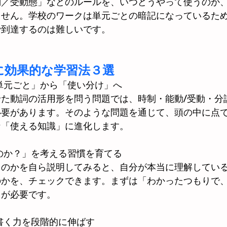
詞／受動態」などのルールを、いつどうやって使うのか
ません。学校のワークは単元ごとの暗記になっているた
で到達するのは難しいです。
に効果的な学習法３選
単元ごと」から「使い分け」へ
た動詞の活用形を問う問題では、時制・能動/受動・分
必要があります。そのような問題を通じて、頭の中に点
な「使える知識」に進化します。
のか？」を考える習慣を育てる
るのかを自ら説明してみると、自分が本当に理解してい
のかを、チェックできます。まずは「わかったつもりで
とが必要です。
書く力を段階的に伸ばす