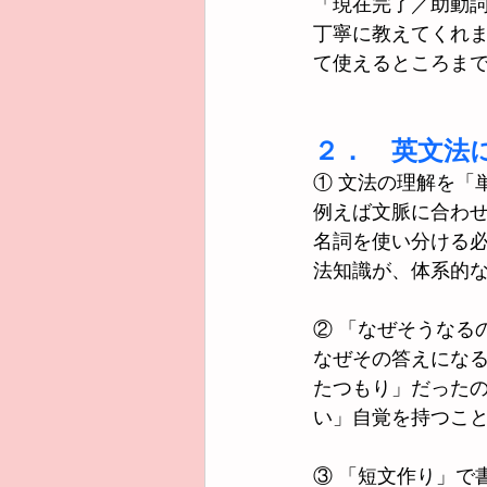
「現在完了／助動
丁寧に教えてくれ
て使えるところま
２．　英文法
① 文法の理解を「
例えば文脈に合わせ
名詞を使い分ける
法知識が、体系的
② 「なぜそうなる
なぜその答えにな
たつもり」だった
い」自覚を持つこ
③ 「短文作り」で