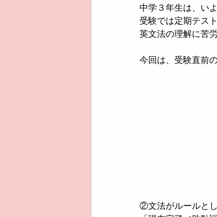
中学３年生は、い
受験では定期テス
英文法の理解に苦
今回は、受験直前
②文法がルールと