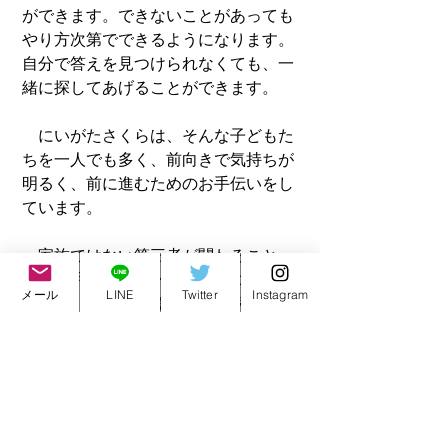
ができます。できないことがあっても
やり方次第でできるようになります。
自分で答えを見つけられなくても、一
緒に探してあげることができます。
　にいがたさくらは、そんな子どもた
ちを一人でも多く、前向きで気持ちが
明るく、前に進むためのお手伝いをし
ています。
　家族ではない第三者が関わること
で、上手くいくケースがいくつもあり
メール
LINE
Twitter
Instagram
ました。私は、不登校の専門家とし
て、1000件以上の生徒・ご家庭に関わ
り、生徒と共に悩み、成長し、試行錯
誤しながらここまで来ました。もちろ
ん、良いことばかりではありません。
失敗したことや自分の力が及ばなかっ
たこともいくつもありました。です