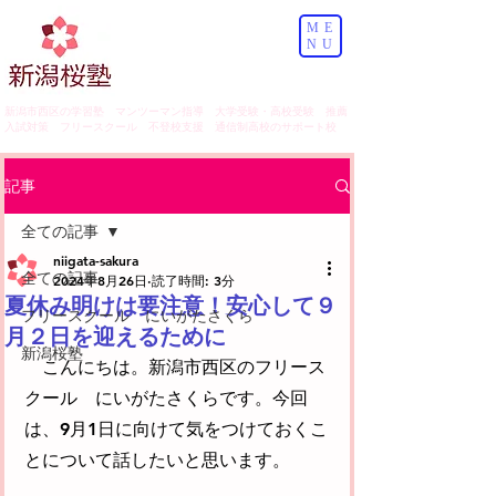
ME
NU
​新潟市西区の学習塾 マンツーマン指導 大学受験・高校受験 推薦
入試対策 フリースクール 不登校支援 通信制高校のサポート校
記事
全ての記事
niigata-sakura
全ての記事
2024年8月26日
読了時間: 3分
夏休み明けは要注意！安心して９
フリースクール にいがたさくら
月２日を迎えるために
新潟桜塾
　こんにちは。新潟市西区のフリース
クール　にいがたさくらです。今回
は、9月1日に向けて気をつけておくこ
とについて話したいと思います。