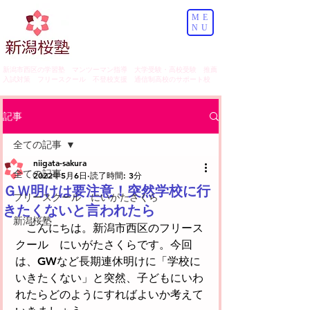
ME
NU
​新潟市西区の学習塾 マンツーマン指導 大学受験・高校受験 推薦
入試対策 フリースクール 不登校支援 通信制高校のサポート校
記事
全ての記事
niigata-sakura
全ての記事
2022年5月6日
読了時間: 3分
ＧＷ明けは要注意！突然学校に行
フリースクール にいがたさくら
きたくないと言われたら
新潟桜塾
　こんにちは。新潟市西区のフリース
クール　にいがたさくらです。今回
は、GWなど長期連休明けに「学校に
いきたくない」と突然、子どもにいわ
れたらどのようにすればよいか考えて