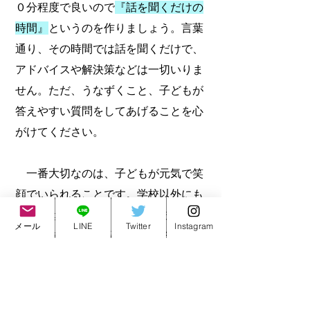
０分程度で良いので
『話を聞くだけの
時間』
というのを作りましょう。言葉
通り、その時間では話を聞くだけで、
アドバイスや解決策などは一切いりま
せん。ただ、うなずくこと、子どもが
答えやすい質問をしてあげることを心
がけてください。
　一番大切なのは、子どもが元気で笑
顔でいられることです。学校以外にも
居場所はあります。成長の仕方、通学
メール
LINE
Twitter
Instagram
のペース、将来の探し方も人それぞれ
です。また、お子様の現在の悩みを解
決するのは、学校の先生やスクールカ
ウンセラーではなく、精神科医の先生