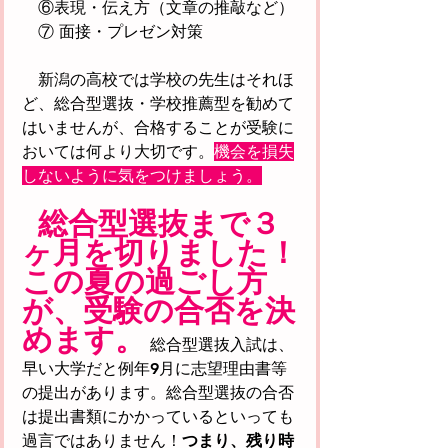
　⑥表現・伝え方（文章の推敲など）
　⑦ 面接・プレゼン対策
　新潟の高校では学校の先生はそれほ
ど、総合型選抜・学校推薦型を勧めて
はいませんが、合格することが受験に
おいては何より大切です。
機会を損失
しないように気をつけましょう。
総合型選抜まで３
ヶ月を切りました！
この夏の過ごし方
が、受験の合否を決
めます。
 総合型選抜入試は、
早い大学だと例年9月に志望理由書等
の提出があります。総合型選抜の合否
は提出書類にかかっているといっても
過言ではありません！
つまり、残り時