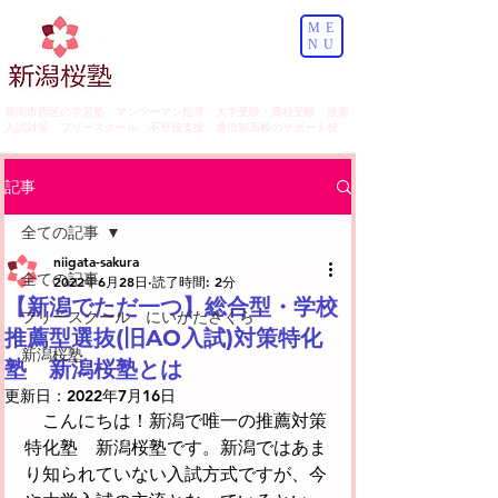
ME
NU
​新潟市西区の学習塾 マンツーマン指導 大学受験・高校受験 推薦
入試対策 フリースクール 不登校支援 通信制高校のサポート校
記事
全ての記事
niigata-sakura
全ての記事
2022年6月28日
読了時間: 2分
【新潟でただ一つ】総合型・学校
フリースクール にいがたさくら
推薦型選抜(旧AO入試)対策特化
新潟桜塾
塾 新潟桜塾とは
更新日：
2022年7月16日
　こんにちは！新潟で唯一の推薦対策
特化塾　新潟桜塾です。新潟ではあま
り知られていない入試方式ですが、今