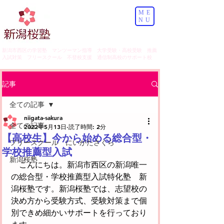
ME
NU
​新潟市西区の学習塾 マンツーマン指導 大学受験・高校受験 推薦
入試対策 フリースクール 不登校支援 通信制高校のサポート校
記事
全ての記事
niigata-sakura
全ての記事
2022年5月13日
読了時間: 2分
【高校生】今から始める総合型・
フリースクール にいがたさくら
学校推薦型入試
新潟桜塾
　こんにちは。新潟市西区の新潟唯一
の総合型・学校推薦型入試特化塾　新
潟桜塾です。新潟桜塾では、志望校の
決め方から受験方式、受験対策まで個
別できめ細かいサポートを行っており