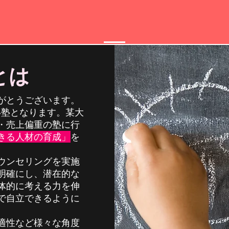
ていく個別指導塾。
​ マンツー
とは
カウンセリン
がとうございます。
受
い塾となります。某大
・売上偏重の塾に行
きる人材の育成」
を
ウンセリングを実施
明確にし、潜在的な
体的に考える力を伸
で自立できるように
適性など様々な角度