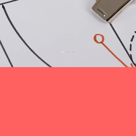
験は戦略で決
型受験対
が見つかる。
気が出る。