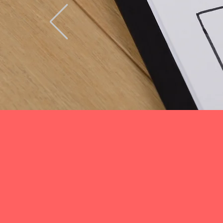
​受
戦略
目標
詳細はこちら
やる