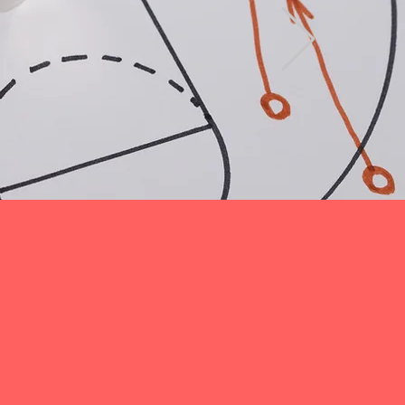
まる！
策塾！