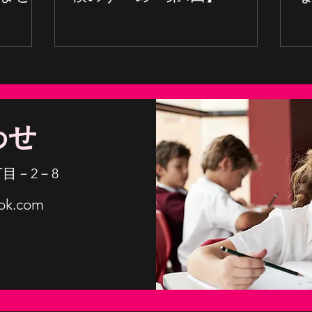
わせ
目－2－8
ook.com