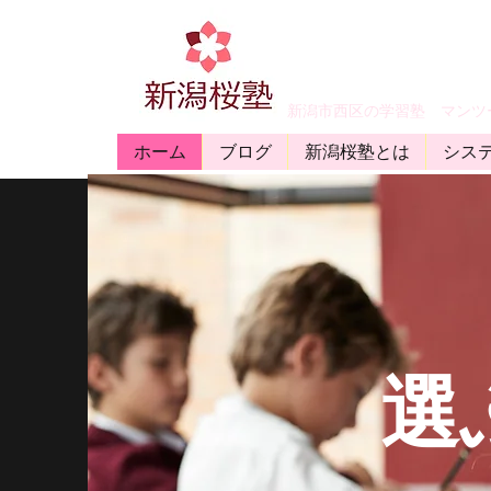
​新潟市西区の学習塾 マン
ホーム
ブログ
新潟桜塾とは
シス
選