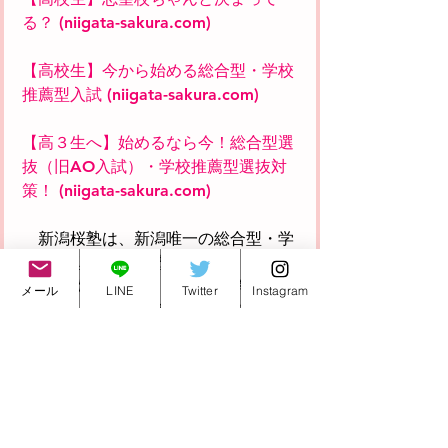
る？ (niigata-sakura.com)
【高校生】今から始める総合型・学校
推薦型入試 (niigata-sakura.com)
【高３生へ】始めるなら今！総合型選
抜（旧AO入試）・学校推薦型選抜対
策！ (niigata-sakura.com)
　新潟桜塾は、新潟唯一の総合型・学
校推薦型選抜対策塾ですので、いつで
もご相談ください！！正しい学習方法
メール
LINE
Twitter
Instagram
はマンツーマン指導で身に付けます！
ノートの取り方から計画の立て方まで
トータルサポートいたします。こちら
もお気軽にお問い合わせください！
新潟桜塾