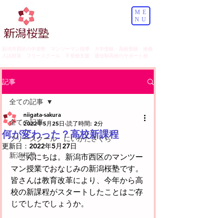
ME
NU
​新潟市西区の学習塾 マンツーマン指導 大学受験・高校受験 推薦
入試対策 フリースクール 不登校支援 通信制高校のサポート校
記事
全ての記事
niigata-sakura
全ての記事
2022年5月25日
読了時間: 2分
何が変わった？高校新課程
フリースクール にいがたさくら
更新日：
2022年5月27日
新潟桜塾
　こんにちは。新潟市西区のマンツー
マン授業でおなじみの新潟桜塾です。
皆さんは教育改革により、今年から高
校の新課程がスタートしたことはご存
じでしたでしょうか。