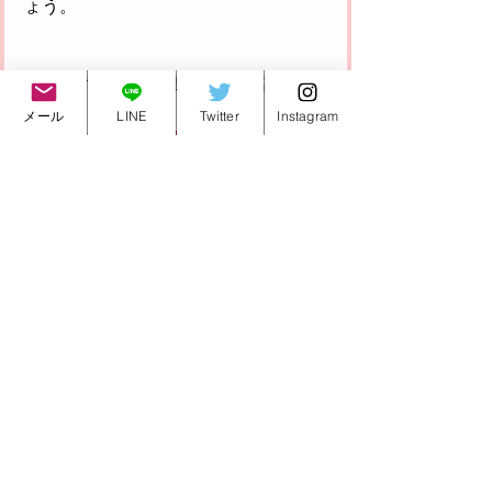
ょう。
子どものやる気に関連する書籍はこち
ら↓
メール
LINE
Twitter
Instagram
https://amzn.to/3d84DY9
新潟桜塾
すべて表示
最新記事