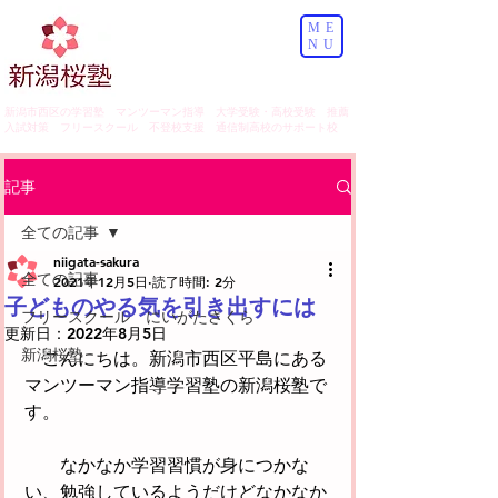
ME
NU
​新潟市西区の学習塾 マンツーマン指導 大学受験・高校受験 推薦
入試対策 フリースクール 不登校支援 通信制高校のサポート校
記事
全ての記事
niigata-sakura
全ての記事
2021年12月5日
読了時間: 2分
子どものやる気を引き出すには
フリースクール にいがたさくら
更新日：
2022年8月5日
新潟桜塾
　こんにちは。新潟市西区平島にある
マンツーマン指導学習塾の新潟桜塾で
す。
　　なかなか学習習慣が身につかな
い、勉強しているようだけどなかなか